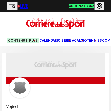
LIVE
Vai al contenuto principale
ABBONATI ORA
CONTENUTI PLUS
CALENDARIO SERIE A
CALCIO
TENNIS
SCOM
Vojtech