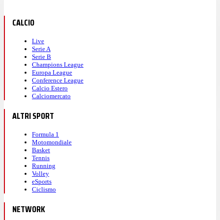
CALCIO
Live
Serie A
Serie B
Champions League
Europa League
Conference League
Calcio Estero
Calciomercato
ALTRI SPORT
Formula 1
Motomondiale
Basket
Tennis
Running
Volley
eSports
Ciclismo
NETWORK