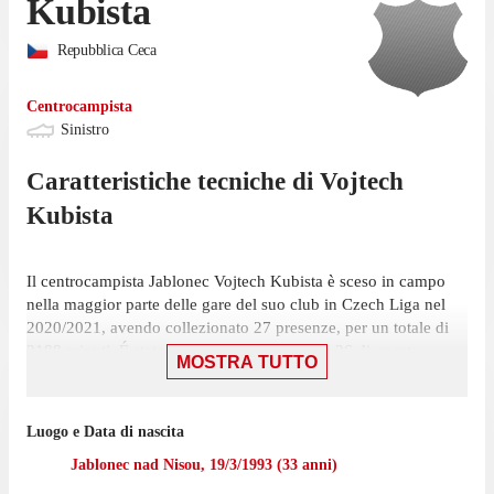
Kubista
Repubblica Ceca
Centrocampista
Sinistro
Caratteristiche tecniche di
Vojtech
Kubista
Il centrocampista Jablonec Vojtech Kubista è sceso in campo
nella maggior parte delle gare del suo club in Czech Liga nel
2020/2021, avendo collezionato 27 presenze, per un totale di
2188 minuti. É stato scelto nell'11 iniziale in 26 di queste
MOSTRA TUTTO
presenze, su 34 giornate, ed è entrato a gara in corso 1 volta.
L'ultima presenza di Kubista in campionato risale al 29 maggio,
Luogo e Data di nascita
partita in cui ha giocato 85 minuti con la maglia Jablonec
contro Pardubice, nella vittoria per 1-0. In totale il
Jablonec nad Nisou
,
19/3/1993
(
33
anni)
centrocampista ha realizzato 5 reti in questa stagione - terzo tra