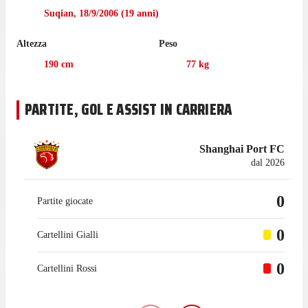
Football League 2 nell'ultima stagione con Shanghai Port II.
Suqian
,
18/9/2006
(
19
anni)
Prima di arrivare a vestire la maglia del Shanghai Port nel
Altezza
Peso
febbraio 2026, Yuhang ha collezionato 6 presenze in
campionato con Shanghai Port II.
190
cm
77
kg
PARTITE, GOL E ASSIST IN CARRIERA
Shanghai Port FC
dal 2026
0
Partite giocate
0
Cartellini Gialli
0
Cartellini Rossi