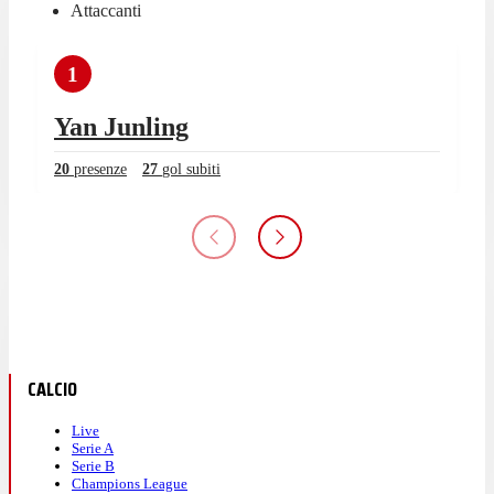
Attaccanti
1
Yan Junling
20
presenze
27
gol subiti
CALCIO
Live
Serie A
Serie B
Champions League