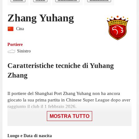
Zhang Yuhang
Cina
Portiere
Sinistro
Caratteristiche tecniche di
Yuhang
Zhang
Il portiere del Shanghai Port Zhang Yuhang non ha ancora
giocato la sua prima partita in Chinese Super League dopo aver
raggiunto il club il 1 febbraio 2026.
MOSTRA TUTTO
La prossima partita per Shanghai Port sarà una trasferta contro
Chongqing Tonglianglong, il 9 agosto.
Yuhang non ha giocato nemmeno una partita di Chinese
Luogo e Data di nascita