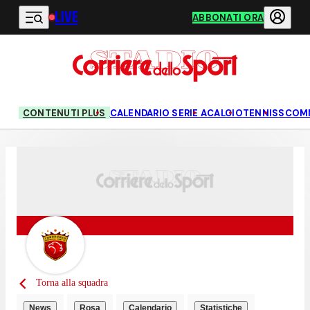
LIVE
Vai al contenuto principale
ABBONATI ORA
CONTENUTI PLUS
CALENDARIO SERIE A
CALCIO
TENNIS
SCOM
Torna alla squadra
News
Rosa
Calendario
Statistiche