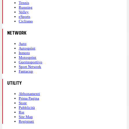
Tennis
Running
Volley
eSports
Ciclismo
NETWORK
Auto
Autosprint
Inmoto
Motosprint
Guerinsportivo
Sport Network
Fantacup
UTILITY
Abbonamenti
Prima Pagina
Store
Pubblicità
Rss
Site Map
Registrati