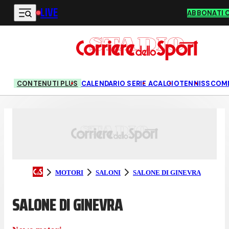
LIVE
Vai al contenuto principale
ABBONATI 
CONTENUTI PLUS
CALENDARIO SERIE A
CALCIO
TENNIS
SCOM
MOTORI
SALONI
SALONE DI GINEVRA
SALONE DI GINEVRA