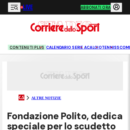
LIVE
Vai al contenuto principale
ABBONATI ORA
CONTENUTI PLUS
CALENDARIO SERIE A
CALCIO
TENNIS
SCOM
ALTRE NOTIZIE
Fondazione Polito, dedica
speciale per lo scudetto