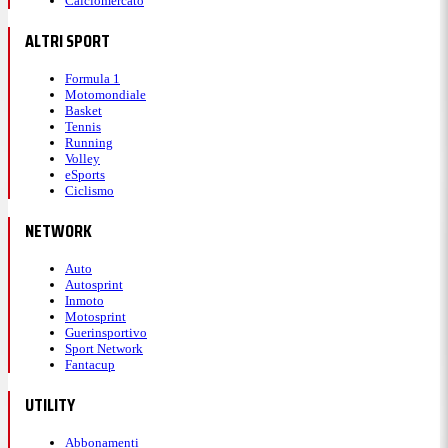
Calciomercato
ALTRI SPORT
Formula 1
Motomondiale
Basket
Tennis
Running
Volley
eSports
Ciclismo
NETWORK
Auto
Autosprint
Inmoto
Motosprint
Guerinsportivo
Sport Network
Fantacup
UTILITY
Abbonamenti