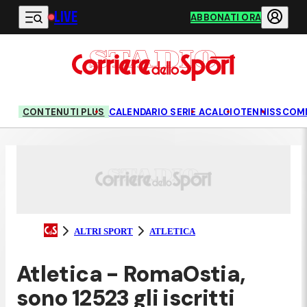
LIVE
Vai al contenuto principale
ABBONATI ORA
CONTENUTI PLUS
CALENDARIO SERIE A
CALCIO
TENNIS
SCOM
ALTRI SPORT
ATLETICA
Atletica - RomaOstia,
sono 12523 gli iscritti