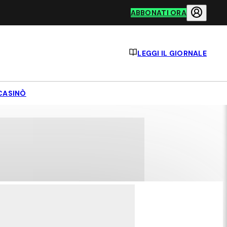
ABBONATI ORA
LEGGI IL GIORNALE
CASINÒ