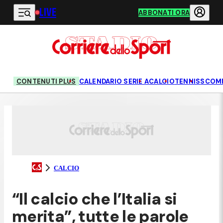
LIVE
Vai al contenuto principale
ABBONATI ORA
CONTENUTI PLUS
CALENDARIO SERIE A
CALCIO
TENNIS
SCOM
CALCIO
“Il calcio che l’Italia si
merita”, tutte le parole