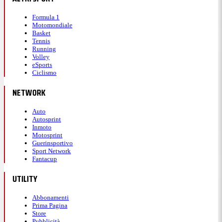
Formula 1
Motomondiale
Basket
Tennis
Running
Volley
eSports
Ciclismo
NETWORK
Auto
Autosprint
Inmoto
Motosprint
Guerinsportivo
Sport Network
Fantacup
UTILITY
Abbonamenti
Prima Pagina
Store
Pubblicità