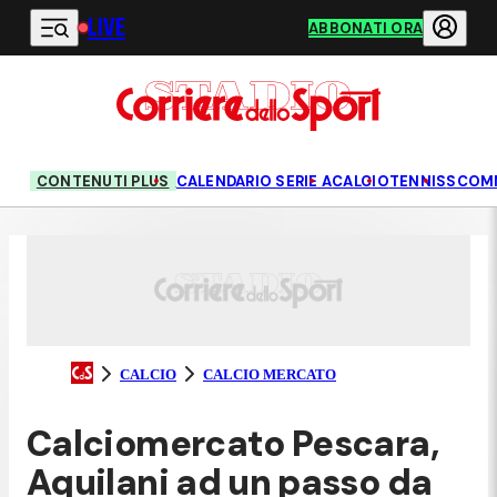
LIVE
Vai al contenuto principale
ABBONATI ORA
CONTENUTI PLUS
CALENDARIO SERIE A
CALCIO
TENNIS
SCOM
CALCIO
CALCIO MERCATO
Calciomercato Pescara,
Aquilani ad un passo da