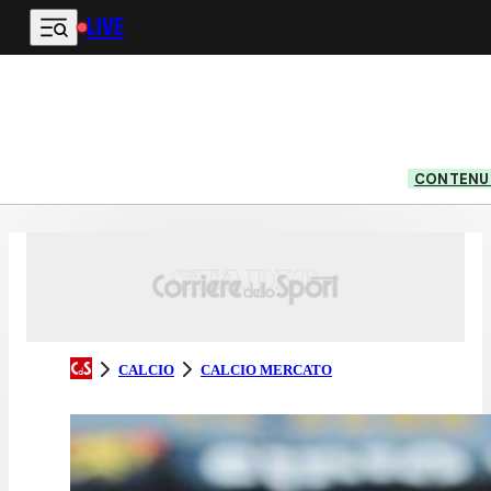
LIVE
Vai al contenuto principale
CONTENUT
CALCIO
CALCIO MERCATO