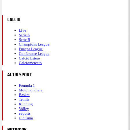
CALCIO
Live
Serie A
Serie B
Champions League
Europa League
Conference League
Calcio Estero
Calciomercato
ALTRI SPORT
Formula 1
Motomondiale
Basket
Tennis
Running
Volley
eSports
Ciclismo
NETWORK