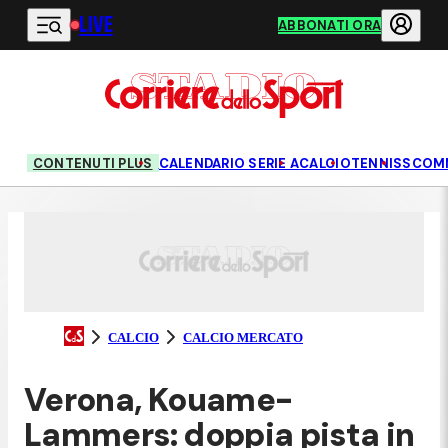
LIVE
Vai al contenuto principale
ABBONATI ORA
CONTENUTI PLUS
CALENDARIO SERIE A
CALCIO
TENNIS
SCOM
CALCIO
CALCIO MERCATO
Verona, Kouame-
Lammers: doppia pista in