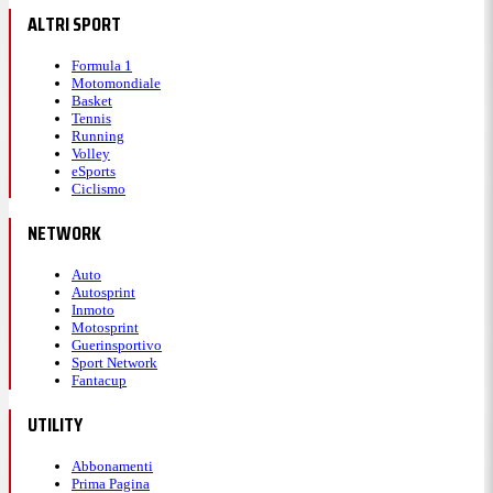
ALTRI SPORT
Formula 1
Motomondiale
Basket
Tennis
Running
Volley
eSports
Ciclismo
NETWORK
Auto
Autosprint
Inmoto
Motosprint
Guerinsportivo
Sport Network
Fantacup
UTILITY
Abbonamenti
Prima Pagina