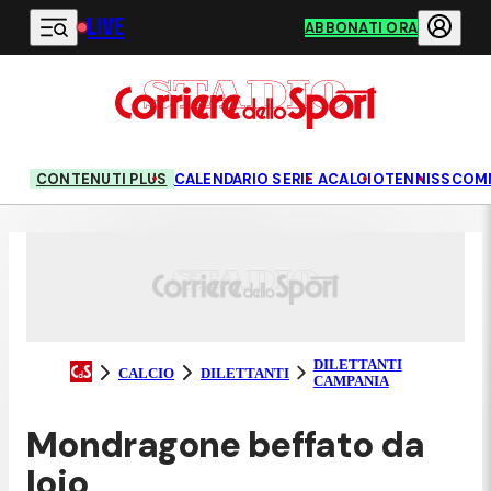
LIVE
Vai al contenuto principale
ABBONATI ORA
CONTENUTI PLUS
CALENDARIO SERIE A
CALCIO
TENNIS
SCOM
DILETTANTI
CALCIO
DILETTANTI
CAMPANIA
Mondragone beffato da
Ioio