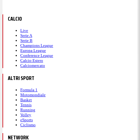
CALCIO
Live
Serie A
Serie B
Champions League
Europa League
Conference League
Calcio Estero
Calciomercato
ALTRI SPORT
Formula 1
Motomondiale
Basket
Tennis
Running
Volley
eSports
Ciclismo
NETWORK