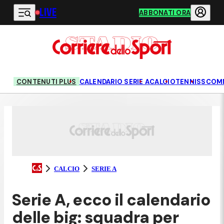
LIVE
Vai al contenuto principale
ABBONATI ORA
CONTENUTI PLUS
CALENDARIO SERIE A
CALCIO
TENNIS
SCOM
CALCIO
SERIE A
Serie A, ecco il calendario
delle big: squadra per