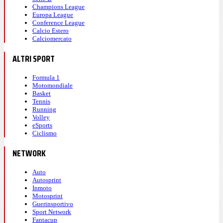
Champions League
Europa League
Conference League
Calcio Estero
Calciomercato
ALTRI SPORT
Formula 1
Motomondiale
Basket
Tennis
Running
Volley
eSports
Ciclismo
NETWORK
Auto
Autosprint
Inmoto
Motosprint
Guerinsportivo
Sport Network
Fantacup