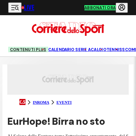
LIVE
Vai al contenuto principale
ABBONATI ORA
CONTENUTI PLUS
CALENDARIO SERIE A
CALCIO
TENNIS
SCOM
INROMA
EVENTI
EurHope! Birra no sto