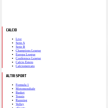
CALCIO
Live
Serie A
Serie B
Champions League
Europa League
Conference League
Calcio Estero
Calciomercato
ALTRI SPORT
Formula 1
Motomondiale
Basket
Tennis
Running
Volley
eSports