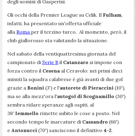
degli uomini di Gasperini.
Gli occhi della Premier League su Celik. Il
Fulham
,
infatti, ha presentato un'offerta ufficiale
alla
Roma
per il terzino turco. Al momento, però, il
club giallorosso sta valutando la situazione.
Nel sabato della ventiquattresima giornata del
campionato di
Serie B
il
Catanzaro
si impone con
forza contro il
Cesena
al Ceravolo: nei primi dieci
minuti la squadra calabrese è già avanti di due gol
grazie a
Bonini
(3') e l'
autorete di Pieraccini
(10'),
ma se alla mezz'ora l'
autogol di Scognamillo
(30')
sembra ridare speranze agli ospiti, al
38'
Iemmello
rimette subito le cose a posto. Nel
secondo tempo le marcature di
Cassandro
(66')
e
Antonucci
(70') sanciscono il definitivo
4-2
.