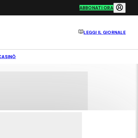
ABBONATI ORA
LEGGI IL GIORNALE
CASINÒ