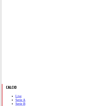
CALCIO
Live
Serie A
Serie B