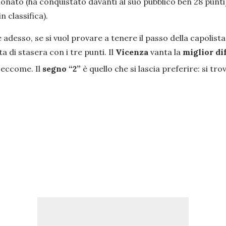
onato (ha conquistato davanti al suo pubblico ben 28 punti)
 classifica).
o e adesso, se si vuol provare a tenere il passo della capol
 di stasera con i tre punti. Il
Vicenza
vanta la
miglior di
, eccome. Il
segno “2”
è quello che si lascia preferire: si tro