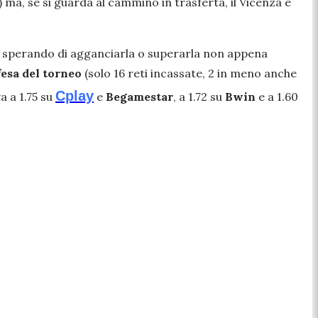
 ma, se si guarda al cammino in trasferta, il Vicenza è
ista sperando di agganciarla o superarla non appena
fesa del torneo
(solo 16 reti incassate, 2 in meno anche
Cplay
va a 1.75 su
e
Begamestar
, a 1.72 su
Bwin
e a 1.60