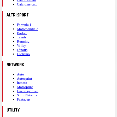
Calcio Estero
Calciomercato
ALTRI SPORT
Formula 1
Motomondiale
Basket
Tennis
Running
Volley
eSports
Ciclismo
NETWORK
Auto
Autosprint
Inmoto
Motosprint
Guerinsportivo
Sport Network
Fantacup
UTILITY