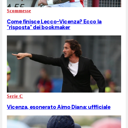
Scommesse
Come finisce Lecco-Vicenza? Ecco la
"risposta" dei bookmaker
Serie C
Vicenza, esonerato Aimo Diana: uffficiale