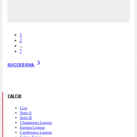
1
2
...
7
SUCCESSIVA
CALCIO
Live
Serie A
Serie B
Champions League
Europa League
Conference League