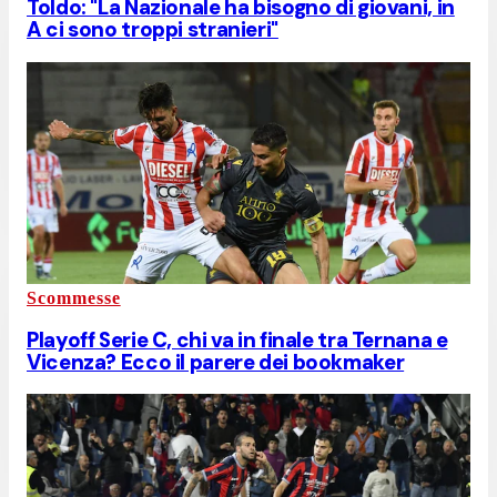
Toldo: "La Nazionale ha bisogno di giovani, in
A ci sono troppi stranieri"
Scommesse
Playoff Serie C, chi va in finale tra Ternana e
Vicenza? Ecco il parere dei bookmaker