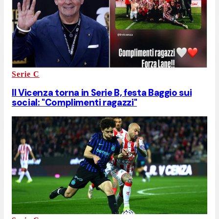
Serie C
Il Vicenza torna in Serie B, festa Baggio sui
social: "Complimenti ragazzi"