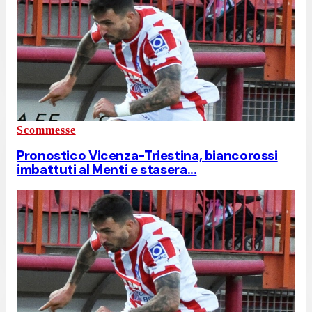
Scommesse
Pronostico Vicenza-Triestina, biancorossi
imbattuti al Menti e stasera...