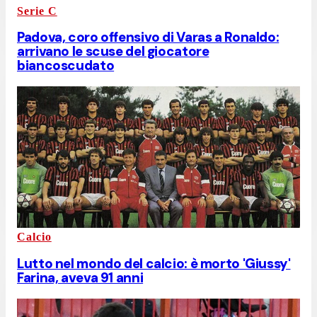
Serie C
Padova, coro offensivo di Varas a Ronaldo:
arrivano le scuse del giocatore
biancoscudato
Calcio
Lutto nel mondo del calcio: è morto 'Giussy'
Farina, aveva 91 anni