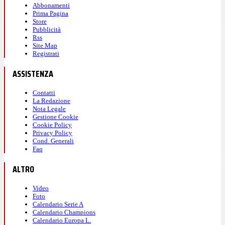
Abbonamenti
Prima Pagina
Store
Pubblicità
Rss
Site Map
Registrati
ASSISTENZA
Contatti
La Redazione
Nota Legale
Gestione Cookie
Cookie Policy
Privacy Policy
Cond. Generali
Faq
ALTRO
Video
Foto
Calendario Serie A
Calendario Champions
Calendario Europa L.