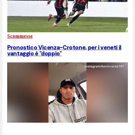
Scommesse
Pronostico Vicenza-Crotone, per i veneti il
vantaggio è "doppio"