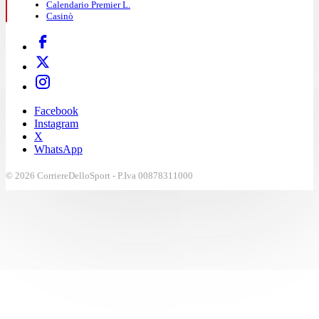
Calendario Premier L.
Casinò
Facebook
Instagram
X
WhatsApp
© 2026 CorriereDelloSport - P.Iva 00878311000