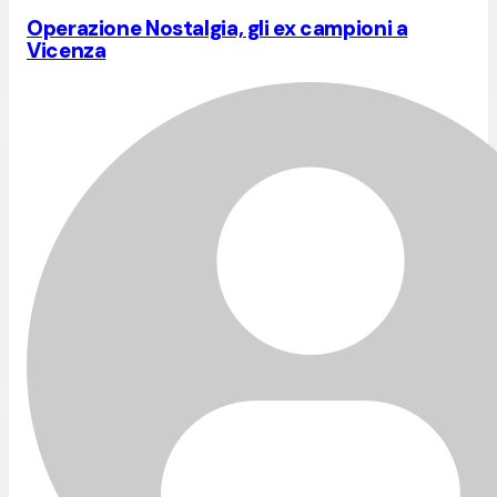
Operazione Nostalgia, gli ex campioni a
Vicenza