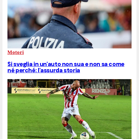
Motori
Si sveglia in un'auto non sua e non sa come
né perché: l'assurda storia