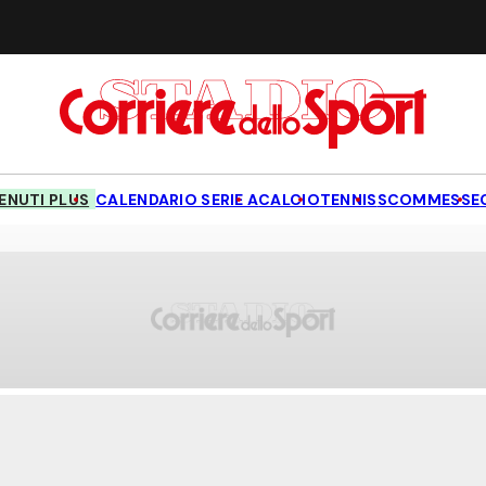
NUTI PLUS
CALENDARIO SERIE A
CALCIO
TENNIS
SCOMMESSE