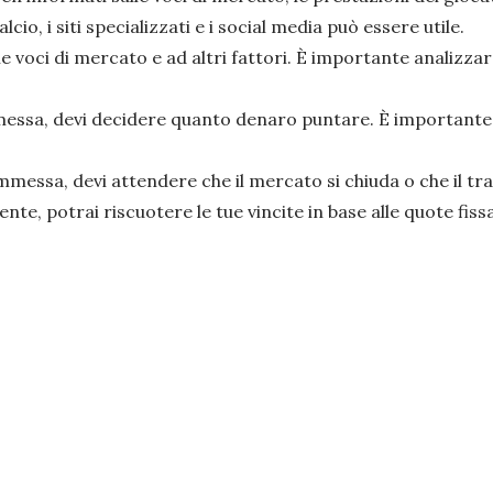
lcio, i siti specializzati e i social media può essere utile.
le voci di mercato e ad altri fattori. È importante analizza
mmessa, devi decidere quanto denaro puntare. È important
mmessa, devi attendere che il mercato si chiuda o che il t
ente, potrai riscuotere le tue vincite in base alle quote f