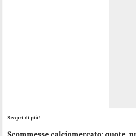
Scopri di più!
Scommesse calciomercato: quote, pr