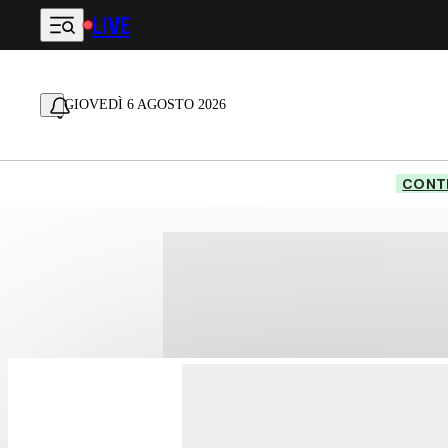
LIVE
Vai al contenuto principale
GIOVEDÌ 6 AGOSTO 2026
CONTE