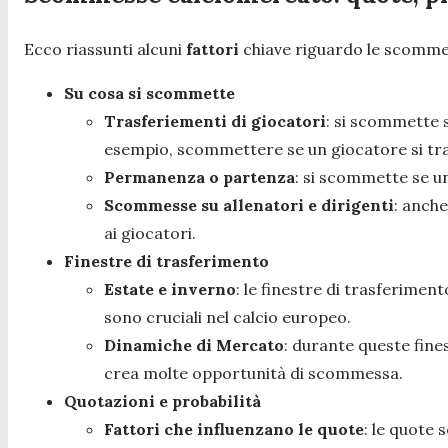
Ecco riassunti alcuni
fattori
chiave riguardo le scomme
Su cosa si scommette
Trasferiementi di giocatori
: si scommette 
esempio, scommettere se un giocatore si tras
Permanenza o partenza
: si scommette se un
Scommesse su allenatori e dirigenti
: anch
ai giocatori.
Finestre di trasferimento
Estate e inverno
: le finestre di trasferimen
sono cruciali nel calcio europeo.
Dinamiche di Mercato
: durante queste fines
crea molte opportunità di scommessa.
Quotazioni e probabilità
Fattori che influenzano le quote
: le quote 