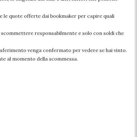
re le quote offerte dai bookmaker per capire quali
e scommettere responsabilmente e solo con soldi che
rasferimento venga confermato per vedere se hai vinto.
issate al momento della scommessa.