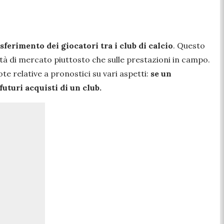
sferimento dei giocatori tra i club di calcio
. Questo
ità di mercato piuttosto che sulle prestazioni in campo.
 relative a pronostici su vari aspetti:
se un
 futuri acquisti di un club.