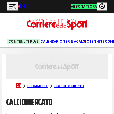
LIVE
Vai al contenuto principale
ABBONATI ORA
CONTENUTI PLUS
CALENDARIO SERIE A
CALCIO
TENNIS
SCOM
SCOMMESSE
CALCIOMERCATO
CALCIOMERCATO