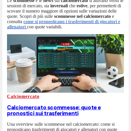
Le
scommesse
e le
news
sul
calciomercato
si attivano verso le
sessioni di mercato, sia
invernali
che
estive
, per permetterti di
scovare il numero maggiore di opzioni sulle variazioni delle
quote. Scopri di più sulle
scommesse nel calciomercato
e
consulta
come si pronosticano i trasferimenti di giocatori e
allenatori
con quote variabili.
Calciomercato
Calciomercato scommesse: quote e
pronostici sui trasferimenti
Una overview sulle scommesse nel calciomercato: come si
pronosticano trasferimenti di giocatori e allenatori con quote