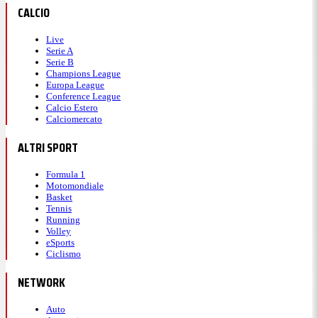
CALCIO
Live
Serie A
Serie B
Champions League
Europa League
Conference League
Calcio Estero
Calciomercato
ALTRI SPORT
Formula 1
Motomondiale
Basket
Tennis
17:47
Running
Volley
eSports
Ciclismo
Alcaraz dopo il ko: "Sinner,
NETWORK
impressionante"
Auto