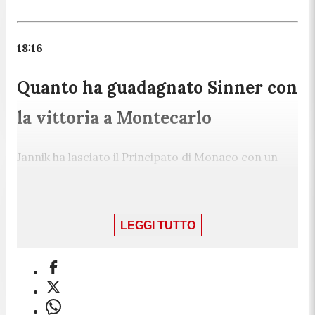
18:16
Quanto ha guadagnato Sinner con
la vittoria a Montecarlo
Jannik ha lasciato il Principato di Monaco con un
trofeo, incassando una cifra importante:
ecco a
quanto ammonta il montepremi del torneo.
LEGGI TUTTO
17:56
Sinner: "Giocare qui è come farlo
in Italia"