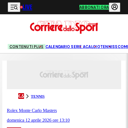
LIVE
Vai al contenuto principale
ABBONATI ORA
CONTENUTI PLUS
CALENDARIO SERIE A
CALCIO
TENNIS
SCOM
TENNIS
Rolex Monte Carlo Masters
domenica 12 aprile 2026
ore
13:10