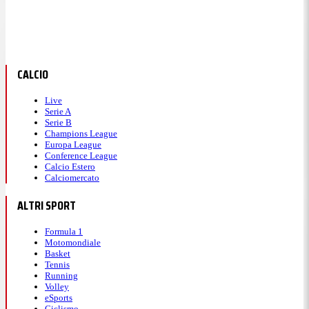
CALCIO
Live
Serie A
Serie B
Champions League
Europa League
Conference League
Calcio Estero
Calciomercato
ALTRI SPORT
Formula 1
Motomondiale
Basket
Tennis
Running
Volley
eSports
Ciclismo