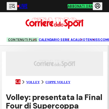
LIVE
Vai al contenuto principale
ABBONATI ORA
CONTENUTI PLUS
CALENDARIO SERIE A
CALCIO
TENNIS
SCOM
VOLLEY
COPPE VOLLEY
Volley: presentata la Final
Four di Supercoppa