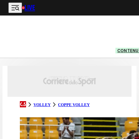
LIVE
Vai al contenuto principale
CONTENUT
VOLLEY
COPPE VOLLEY