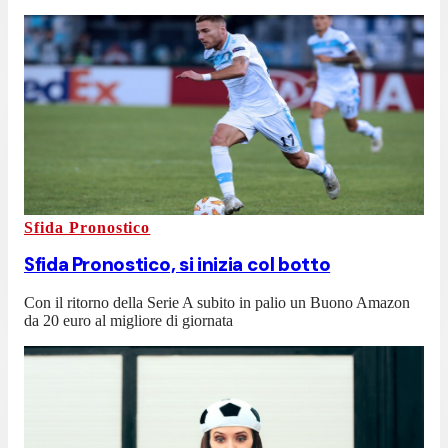
Sfida Pronostico
Sfida Pronostico, si inizia col botto
Con il ritorno della Serie A subito in palio un Buono Amazon
da 20 euro al migliore di giornata