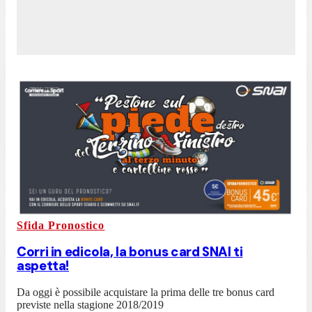
Sfida Pronostico
Corri in edicola, la bonus card SNAI ti
aspetta!
Da oggi è possibile acquistare la prima delle tre bonus card
previste nella stagione 2018/2019