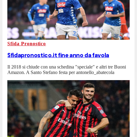
Sfida Pronostico
Sfidapronostico.it fine anno da favola
Il 2018 si chiude con una schedina "speciale" e altri tre Buoni
Amazon. A Santo Stefano festa per antonello_abatecola