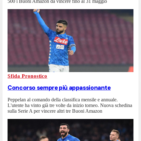
500 i Buoni Amazon da vincere fino al 31 maggio
Sfida Pronostico
Concorso sempre più appassionante
Peppelan al comando della classifica mensile e annuale.
L'utente ha vinto già tre volte da inizio torneo. Nuova schedina
sulla Serie A per vincere altri tre Buoni Amazon