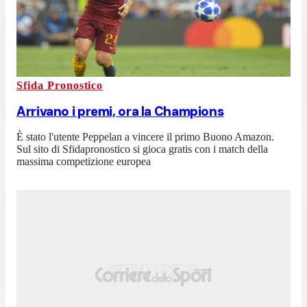
Sfida Pronostico
Arrivano i premi, ora la Champions
È stato l'utente Peppelan a vincere il primo Buono Amazon.
Sul sito di Sfidapronostico si gioca gratis con i match della
massima competizione europea