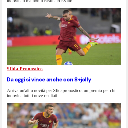
indovinati ma non il Risultato Esatto
Sfida Pronostico
Da oggi si vince anche con 8+jolly
Arriva un'altra novità per Sfidapronostico: un premio per chi
indovina tutti i nove risultati