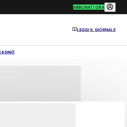
ABBONATI ORA
LEGGI IL GIORNALE
CASINÒ