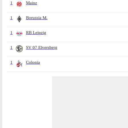
1
Mainz
1
Borussia M.
1
RB Leipzig
1
SV 07 Elversberg
1
Colonia