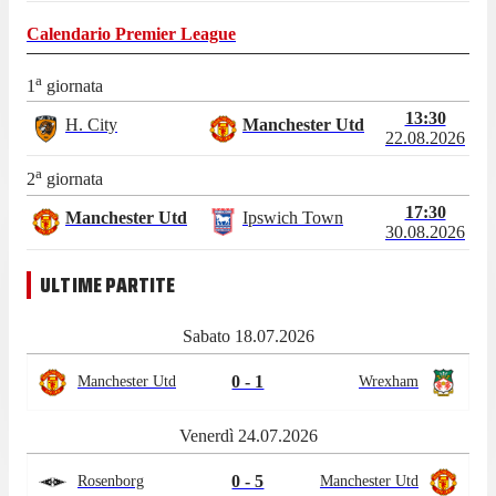
Calendario
Premier League
a
1
giornata
13:30
H. City
Manchester Utd
22.08.2026
a
2
giornata
17:30
Manchester Utd
Ipswich Town
30.08.2026
ULTIME PARTITE
Sabato 18.07.2026
0 - 1
Manchester Utd
Wrexham
Venerdì 24.07.2026
0 - 5
Rosenborg
Manchester Utd