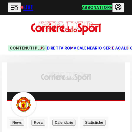
LIVE
Vai al contenuto principale
ABBONATI ORA
CONTENUTI PLUS
DIRETTA ROMA
CALENDARIO SERIE A
CALCI
News
Rosa
Calendario
Statistiche