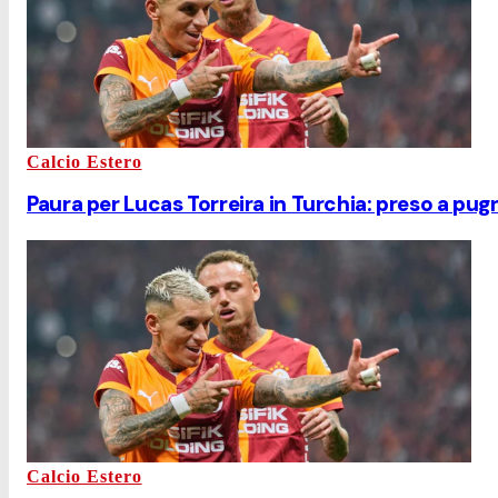
Calcio Estero
Paura per Lucas Torreira in Turchia: preso a pugn
Calcio Estero