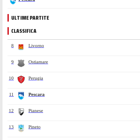
ULTIME PARTITE
CLASSIFICA
8
Livorno
9
Ostiamare
10
Perugia
11
Pescara
12
Pianese
13
Pineto