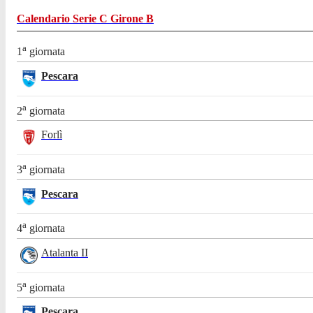
Calendario
Serie C Girone B
a
1
giornata
Pescara
a
2
giornata
Forlì
a
3
giornata
Pescara
a
4
giornata
Atalanta II
a
5
giornata
Pescara