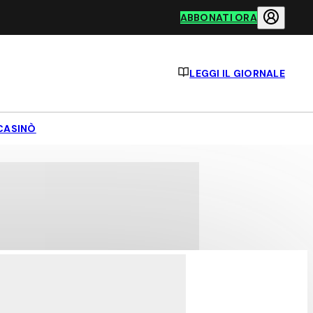
ABBONATI ORA
LEGGI IL GIORNALE
CASINÒ