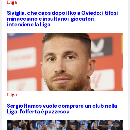
Liga
Siviglia, che caos dopo il ko a Oviedo: i tifosi
minacciano e insultano i giocatori,
interviene la Liga
Liga
Sergio Ramos vuole comprare un club nella
Liga: l'offerta è pazzesca