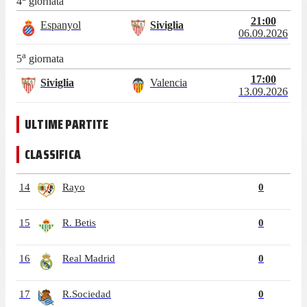
4
giornata
21:00
Espanyol
Siviglia
06.09.2026
a
5
giornata
17:00
Siviglia
Valencia
13.09.2026
ULTIME PARTITE
CLASSIFICA
14
Rayo
0
15
R. Betis
0
16
Real Madrid
0
17
R.Sociedad
0