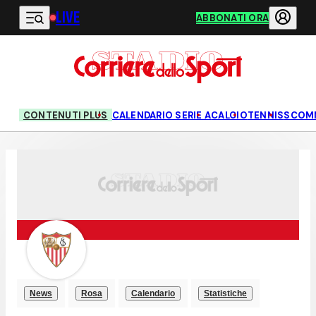
LIVE
Vai al contenuto principale
ABBONATI ORA
CONTENUTI PLUS
CALENDARIO SERIE A
CALCIO
TENNIS
SCOM
News
Rosa
Calendario
Statistiche