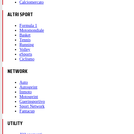
Calciomercato
ALTRI SPORT
Formula 1
Motomondiale
Basket
Tennis
Running
Volley
eSports
Ciclismo
NETWORK
Auto
Autosprint
Inmoto
Motosprint
Guerinsportivo
Sport Network
Fantacup
UTILITY