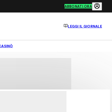
ABBONATI ORA
LEGGI IL GIORNALE
CASINÒ