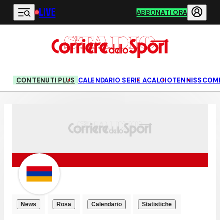
LIVE
Vai al contenuto principale
ABBONATI ORA
CONTENUTI PLUS
CALENDARIO SERIE A
CALCIO
TENNIS
SCOM
News
Rosa
Calendario
Statistiche