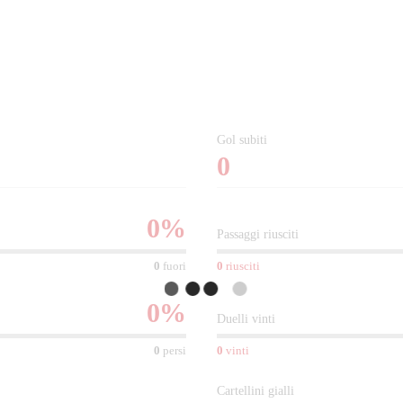
Gol subiti
0
0
%
Passaggi riusciti
0
fuori
0
riusciti
0
%
Duelli vinti
0
persi
0
vinti
Cartellini gialli