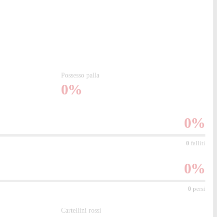
Possesso palla
0%
0
%
0
falliti
0
%
0
persi
Cartellini rossi