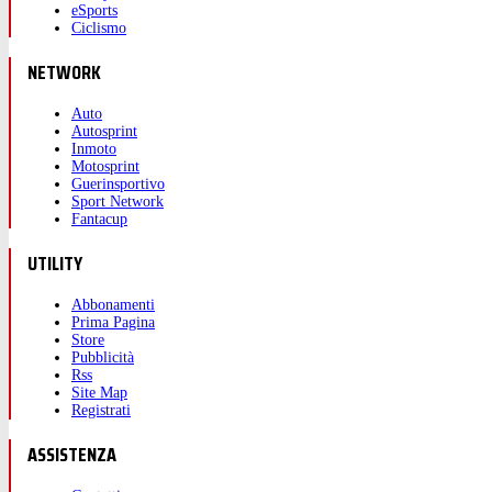
eSports
Ciclismo
NETWORK
Auto
Autosprint
Inmoto
Motosprint
Guerinsportivo
Sport Network
Fantacup
UTILITY
Abbonamenti
Prima Pagina
Store
Pubblicità
Rss
Site Map
Registrati
ASSISTENZA