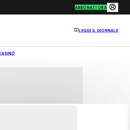
ABBONATI ORA
LEGGI IL GIORNALE
CASINÒ