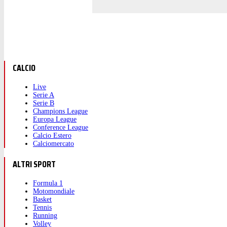
CALCIO
Live
Serie A
Serie B
Champions League
Europa League
Conference League
Calcio Estero
Calciomercato
ALTRI SPORT
Formula 1
Motomondiale
Basket
Tennis
Running
Volley