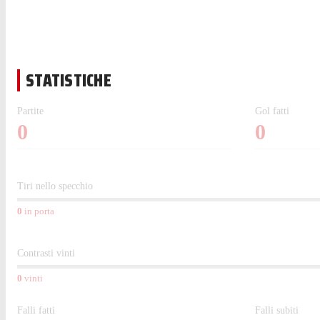
STATISTICHE
Partite
Gol fatti
0
0
Tiri nello specchio
0
in porta
Contrasti vinti
0
vinti
Falli fatti
Falli subiti