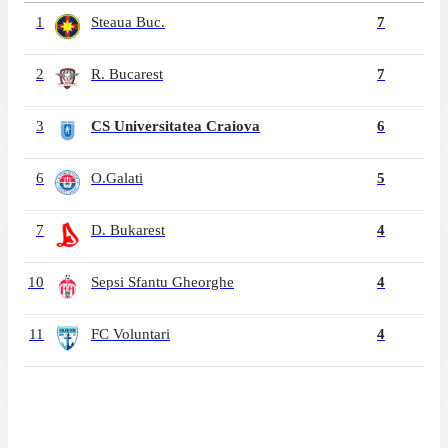
1
Steaua Buc.
7
2
R. Bucarest
7
3
CS Universitatea Craiova
6
6
O.Galati
5
7
D. Bukarest
4
10
Sepsi Sfantu Gheorghe
4
11
FC Voluntari
4