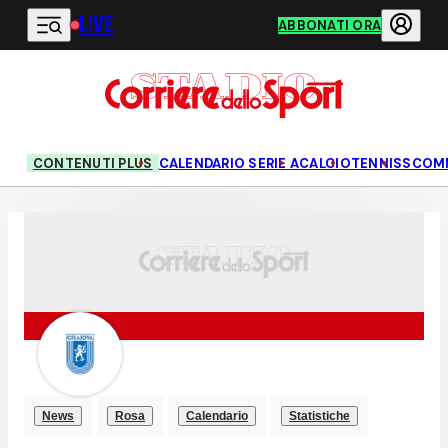
LIVE
Vai al contenuto principale
ABBONATI ORA
CONTENUTI PLUS
CALENDARIO SERIE A
CALCIO
TENNIS
SCOM
News
Rosa
Calendario
Statistiche