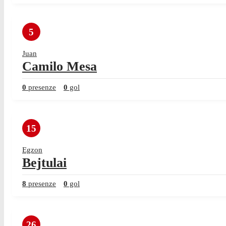
5
Juan
Camilo Mesa
0
presenze
0
gol
15
Egzon
Bejtulai
8
presenze
0
gol
26