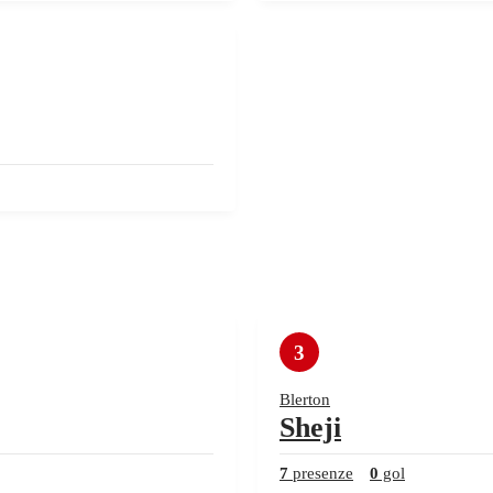
3
Blerton
Sheji
7
presenze
0
gol