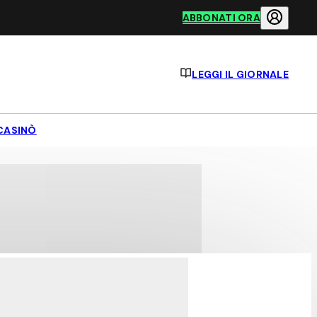
ABBONATI ORA
LEGGI IL GIORNALE
CASINÒ