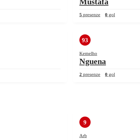
Mustafa
5
presenze
0
gol
93
Kemelho
Nguena
2
presenze
0
gol
9
Arb