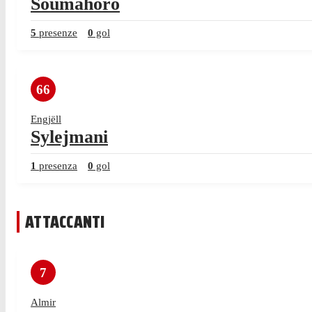
Soumahoro
5
presenze
0
gol
66
Engjëll
Sylejmani
1
presenza
0
gol
ATTACCANTI
7
Almir