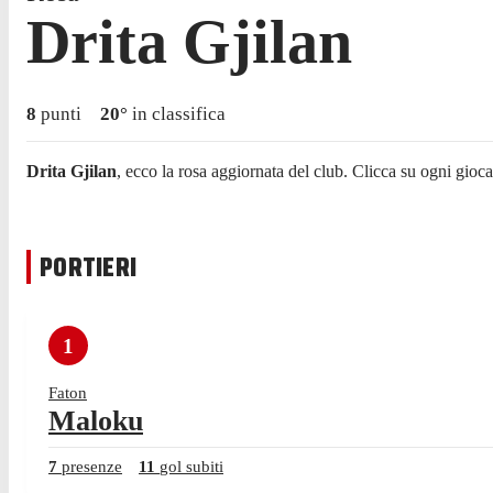
Drita Gjilan
8
punti
20
°
in classifica
Drita Gjilan
, ecco la rosa aggiornata del club. Clicca su ogni gioca
PORTIERI
1
Faton
Maloku
7
presenze
11
gol subiti