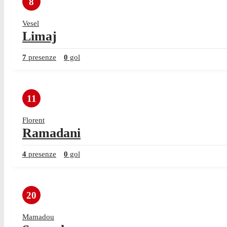
8
Vesel
Limaj
7
presenze
0
gol
11
Florent
Ramadani
4
presenze
0
gol
20
Mamadou