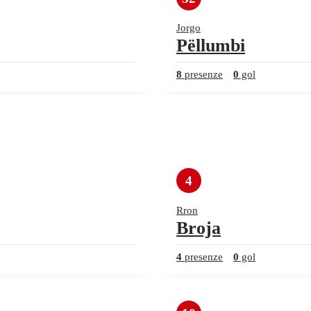
Jorgo
Pëllumbi
8
presenze
0
gol
4
Rron
Broja
4
presenze
0
gol