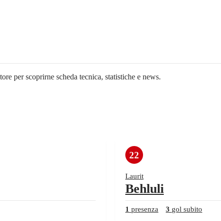
tore per scoprirne scheda tecnica, statistiche e news.
22
Laurit
Behluli
1
presenza
3
gol subito