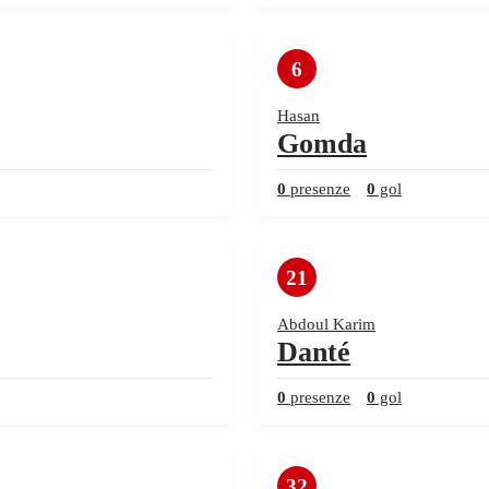
6
Hasan
Gomda
0
presenze
0
gol
21
Abdoul Karim
Danté
0
presenze
0
gol
32