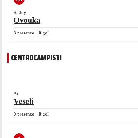
Raddy
Ovouka
8
presenze
0
gol
CENTROCAMPISTI
Art
Veseli
0
presenze
0
gol