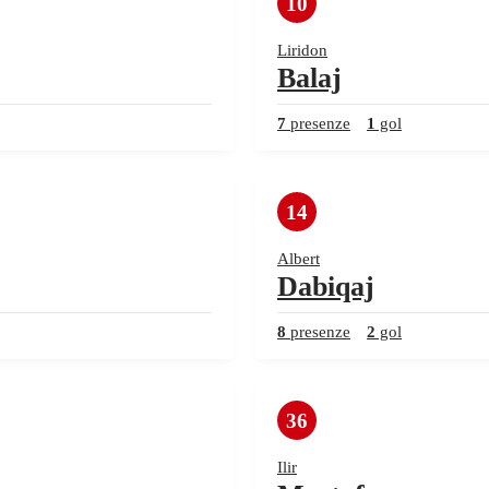
10
Liridon
Balaj
7
presenze
1
gol
14
Albert
Dabiqaj
8
presenze
2
gol
36
Ilir