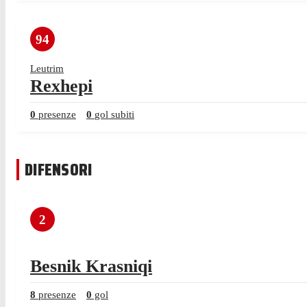
94
Leutrim
Rexhepi
0
presenze
0
gol subiti
DIFENSORI
2
Besnik Krasniqi
8
presenze
0
gol