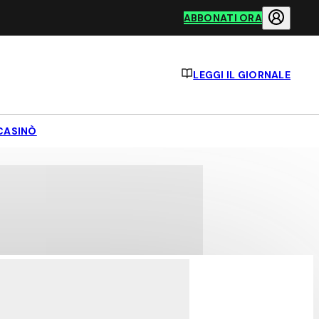
ABBONATI ORA
LEGGI IL GIORNALE
CASINÒ