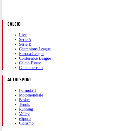
CALCIO
Live
Serie A
Serie B
Champions League
Europa League
Conference League
Calcio Estero
Calciomercato
ALTRI SPORT
Formula 1
Motomondiale
Basket
Tennis
Running
Volley
eSports
Ciclismo