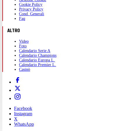
Cookie Policy
Privacy Policy
Cond. Generali
Faq
ALTRO
Video
Foto
Calendario Serie A
Calendario Champions
Calendario Europa L.
Calendario Premier L.
Casinò
Facebook
Instagram
X
WhatsApp