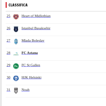
CLASSIFICA
25
Heart of Midlothian
26
Istanbul Basaksehir
27
Mlada Boleslav
28
FC Astana
29
FC St Gallen
30
HJK Helsinki
31
Noah