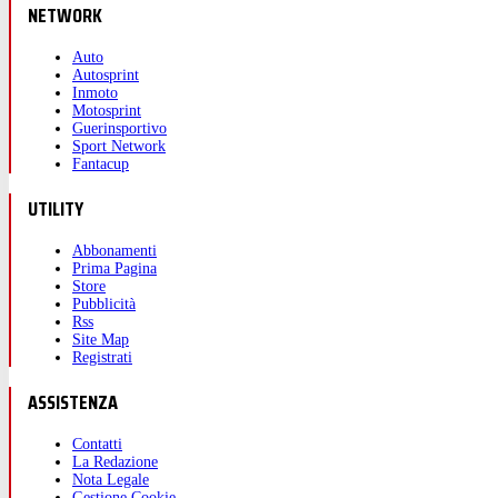
NETWORK
Auto
Autosprint
Inmoto
Motosprint
Guerinsportivo
Sport Network
Fantacup
UTILITY
Abbonamenti
Prima Pagina
Store
Pubblicità
Rss
Site Map
Registrati
ASSISTENZA
Contatti
La Redazione
Nota Legale
Gestione Cookie