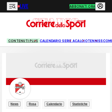
LIVE
Vai al contenuto principale
ABBONATI ORA
CONTENUTI PLUS
CALENDARIO SERIE A
CALCIO
TENNIS
SCOM
News
Rosa
Calendario
Statistiche