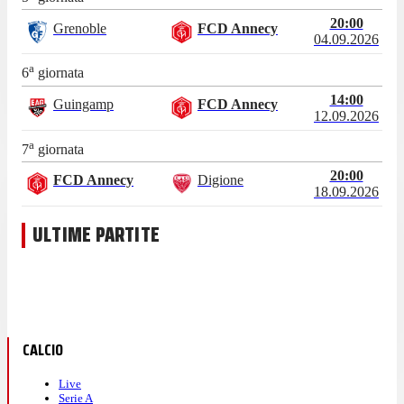
20:00
Grenoble
FCD Annecy
04.09.2026
a
6
giornata
14:00
Guingamp
FCD Annecy
12.09.2026
a
7
giornata
20:00
FCD Annecy
Digione
18.09.2026
ULTIME PARTITE
CALCIO
Live
Serie A