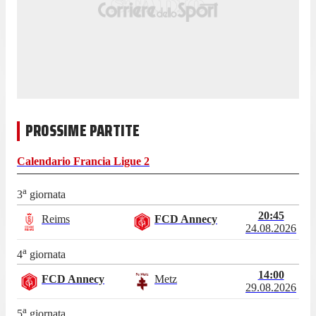
PROSSIME PARTITE
Calendario
Francia Ligue 2
a
3
giornata
20:45
Reims
FCD Annecy
24.08.2026
a
4
giornata
14:00
FCD Annecy
Metz
29.08.2026
a
5
giornata