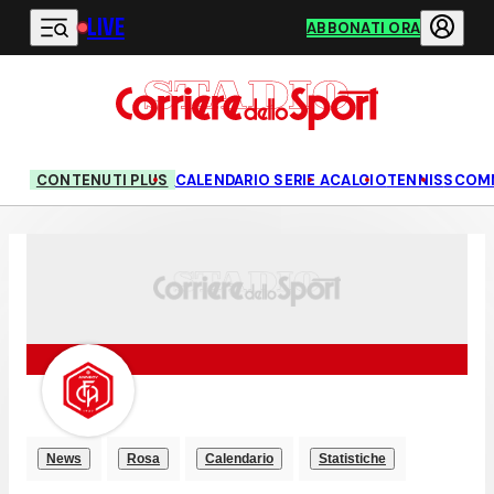
LIVE
Vai al contenuto principale
ABBONATI ORA
CONTENUTI PLUS
CALENDARIO SERIE A
CALCIO
TENNIS
SCOM
News
Rosa
Calendario
Statistiche