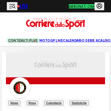
LIVE
Vai al contenuto principale
ABBONATI ORA
CONTENUTI PLUS
MOTOGP LIVE
CALENDARIO SERIE A
CALCIO
News
Rosa
Calendario
Statistiche