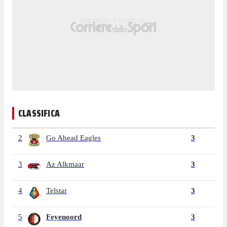
CLASSIFICA
2
Go Ahead Eagles
3
3
Az Alkmaar
3
4
Telstar
3
5
Feyenoord
3