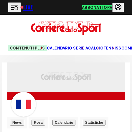
LIVE
Vai al contenuto principale
ABBONATI ORA
CONTENUTI PLUS
CALENDARIO SERIE A
CALCIO
TENNIS
SCOM
News
Rosa
Calendario
Statistiche