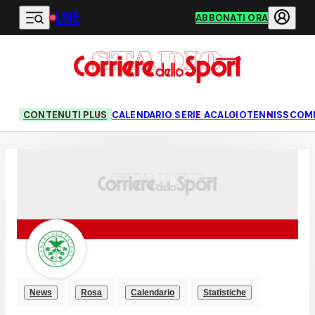
LIVE
Vai al contenuto principale
ABBONATI ORA
CONTENUTI PLUS
CALENDARIO SERIE A
CALCIO
TENNIS
SCOM
News
Rosa
Calendario
Statistiche