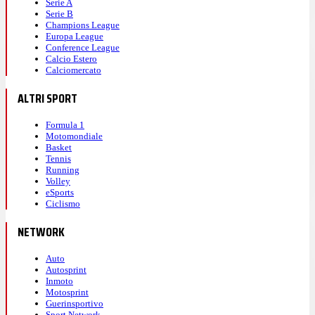
Serie A
Serie B
Champions League
Europa League
Conference League
Calcio Estero
Calciomercato
ALTRI SPORT
Formula 1
Motomondiale
Basket
Tennis
Running
Volley
eSports
Ciclismo
NETWORK
Auto
Autosprint
Inmoto
Motosprint
Guerinsportivo
Sport Network