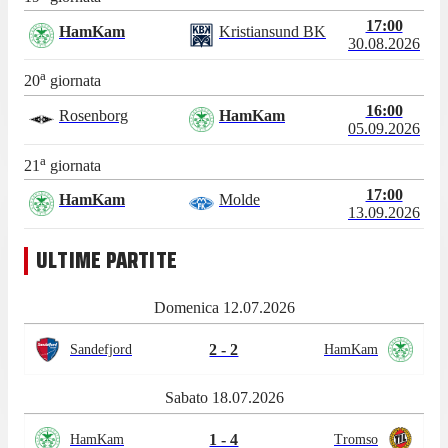
17:00
HamKam
Kristiansund BK
30.08.2026
a
20
giornata
16:00
Rosenborg
HamKam
05.09.2026
a
21
giornata
17:00
HamKam
Molde
13.09.2026
ULTIME PARTITE
Domenica 12.07.2026
2 - 2
Sandefjord
HamKam
Sabato 18.07.2026
1 - 4
HamKam
Tromso