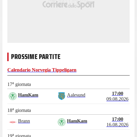
PROSSIME PARTITE
Calendario
Norvegia Tippeligaen
a
17
giornata
17:00
HamKam
Aalesund
09.08.2026
a
18
giornata
17:00
Brann
HamKam
16.08.2026
a
19
giornata