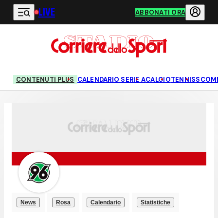
LIVE
Vai al contenuto principale
ABBONATI ORA
CONTENUTI PLUS
CALENDARIO SERIE A
CALCIO
TENNIS
SCOM
News
Rosa
Calendario
Statistiche