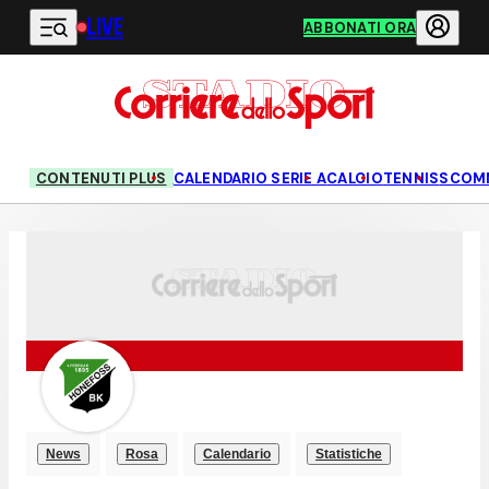
LIVE
Vai al contenuto principale
ABBONATI ORA
CONTENUTI PLUS
CALENDARIO SERIE A
CALCIO
TENNIS
SCOM
News
Rosa
Calendario
Statistiche