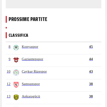
PROSSIME PARTITE
CLASSIFICA
8
Konyaspor
45
9
Gaziantepspor
44
10
Çaykur Rizespor
43
12
Samsunspor
38
13
Ankaragücü
38