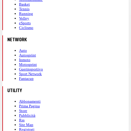
Basket
Tennis
Running
Volley
eSports
Ciclismo
NETWORK
Auto
Autosprint
Inmoto
Motosprint
Guerinsportivo
Sport Network
Fantacup
UTILITY
Abbonamenti
Prima Pagina
Store
Pubblicità
Rss
Site Map
Registrati