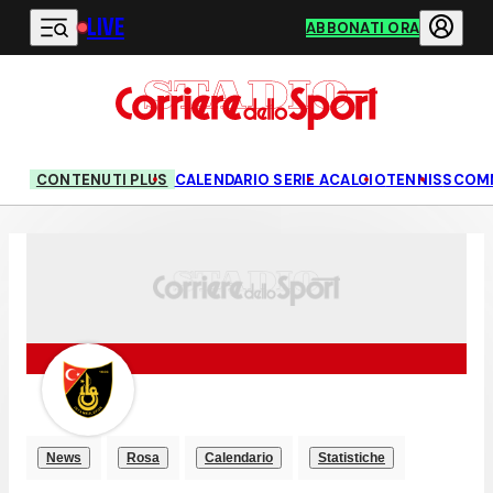
LIVE
Vai al contenuto principale
ABBONATI ORA
CONTENUTI PLUS
CALENDARIO SERIE A
CALCIO
TENNIS
SCOM
News
Rosa
Calendario
Statistiche