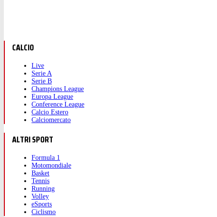
CALCIO
Live
Serie A
Serie B
Champions League
Europa League
Conference League
Calcio Estero
Calciomercato
ALTRI SPORT
Formula 1
Motomondiale
Basket
Tennis
Running
Volley
eSports
Ciclismo