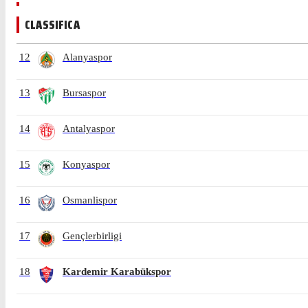
CLASSIFICA
12
Alanyaspor
13
Bursaspor
14
Antalyaspor
15
Konyaspor
16
Osmanlispor
17
Gençlerbirligi
18
Kardemir Karabükspor