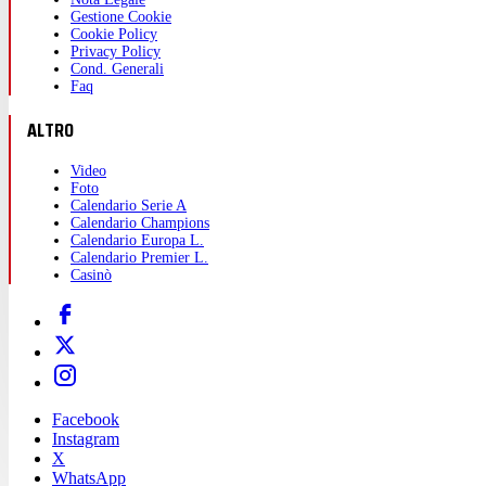
Gestione Cookie
Cookie Policy
Privacy Policy
Cond. Generali
Faq
ALTRO
Video
Foto
Calendario Serie A
Calendario Champions
Calendario Europa L.
Calendario Premier L.
Casinò
Facebook
Instagram
X
WhatsApp