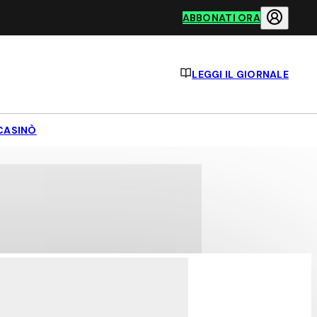
ABBONATI ORA
LEGGI IL GIORNALE
CASINÒ