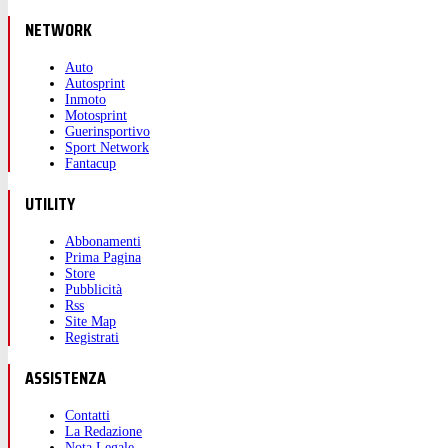
NETWORK
Auto
Autosprint
Inmoto
Motosprint
Guerinsportivo
Sport Network
Fantacup
UTILITY
Abbonamenti
Prima Pagina
Store
Pubblicità
Rss
Site Map
Registrati
ASSISTENZA
Contatti
La Redazione
Nota Legale