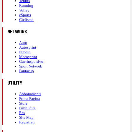
Tennis
Running
Volley
eSports
Ciclismo
NETWORK
Auto
Autosprint
Inmoto
Motosprint
Guerinsportivo
Sport Network
Fantacup
UTILITY
Abbonamenti
Prima Pagina
Store
Pubblicità
Rss
Site Map
Registrati