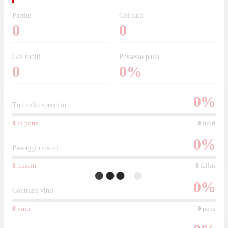
Partite
Gol fatti
0
0
Gol subiti
Possesso palla
0
0%
0
%
Tiri nello specchio
0
in porta
0
fuori
0
%
Passaggi riusciti
0
riusciti
0
falliti
0
%
Contrasti vinti
0
vinti
0
persi