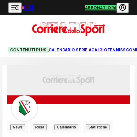
LIVE
Vai al contenuto principale
ABBONATI ORA
CONTENUTI PLUS
CALENDARIO SERIE A
CALCIO
TENNIS
SCOM
News
Rosa
Calendario
Statistiche