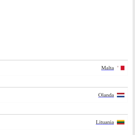
Malta
Olanda
Lituania