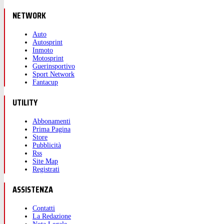
NETWORK
Auto
Autosprint
Inmoto
Motosprint
Guerinsportivo
Sport Network
Fantacup
UTILITY
Abbonamenti
Prima Pagina
Store
Pubblicità
Rss
Site Map
Registrati
ASSISTENZA
Contatti
La Redazione