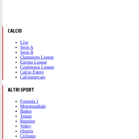
CALCIO
Live
Serie A
Serie B
Champions League
Europa League
Conference League
Calcio Estero
Calciomercato
ALTRI SPORT
Formula 1
Motomondiale
Basket
Tennis
Running
Volley
eSports
Ciclismo