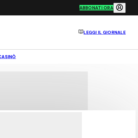
ABBONATI ORA
LEGGI IL GIORNALE
CASINÒ