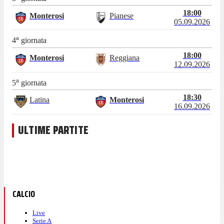
18:00
Monterosi
Pianese
05.09.2026
a
4
giornata
18:00
Monterosi
Reggiana
12.09.2026
a
5
giornata
18:30
Latina
Monterosi
16.09.2026
ULTIME PARTITE
CALCIO
Live
Serie A