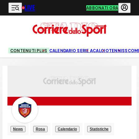
LIVE
Vai al contenuto principale
ABBONATI ORA
CONTENUTI PLUS
CALENDARIO SERIE A
CALCIO
TENNIS
SCOM
News
Rosa
Calendario
Statistiche