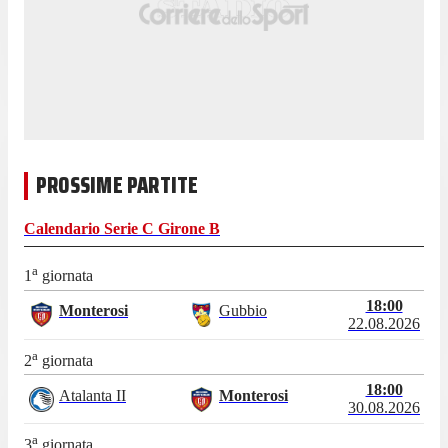
PROSSIME PARTITE
Calendario
Serie C Girone B
a
1
giornata
18:00
Monterosi
Gubbio
22.08.2026
a
2
giornata
18:00
Atalanta II
Monterosi
30.08.2026
a
3
giornata