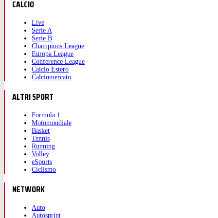
CALCIO
Live
Serie A
Serie B
Champions League
Europa League
Conference League
Calcio Estero
Calciomercato
ALTRI SPORT
Formula 1
Motomondiale
Basket
Tennis
Running
Volley
eSports
Ciclismo
NETWORK
Auto
Autosprint