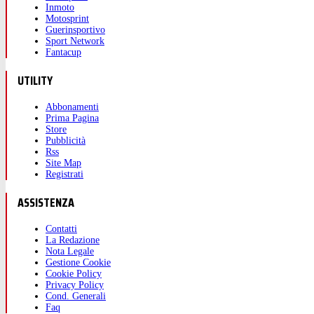
Inmoto
Motosprint
Guerinsportivo
Sport Network
Fantacup
UTILITY
Abbonamenti
Prima Pagina
Store
Pubblicità
Rss
Site Map
Registrati
ASSISTENZA
Contatti
La Redazione
Nota Legale
Gestione Cookie
Cookie Policy
Privacy Policy
Cond. Generali
Faq