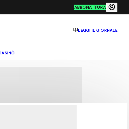
ABBONATI ORA
LEGGI IL GIORNALE
CASINÒ