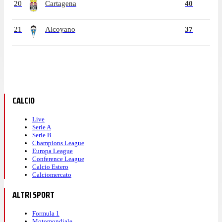
20
Cartagena
40
21
Alcoyano
37
CALCIO
Live
Serie A
Serie B
Champions League
Europa League
Conference League
Calcio Estero
Calciomercato
ALTRI SPORT
Formula 1
Motomondiale