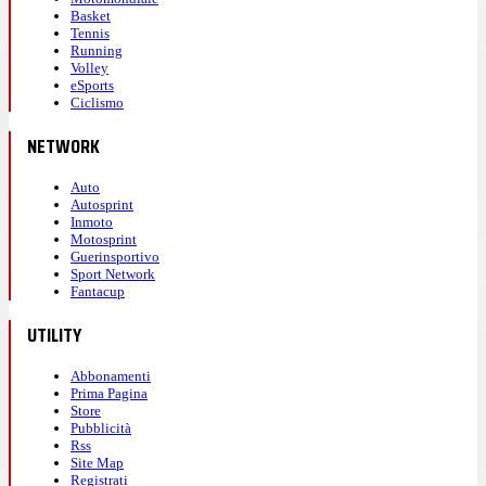
Basket
Tennis
Running
Volley
eSports
Ciclismo
NETWORK
Auto
Autosprint
Inmoto
Motosprint
Guerinsportivo
Sport Network
Fantacup
UTILITY
Abbonamenti
Prima Pagina
Store
Pubblicità
Rss
Site Map
Registrati