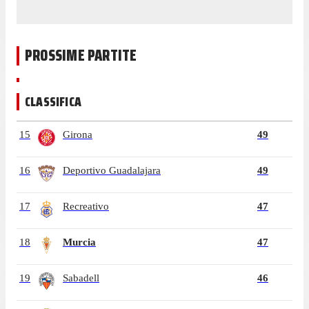
PROSSIME PARTITE
CLASSIFICA
15
Girona
49
16
Deportivo Guadalajara
49
17
Recreativo
47
18
Murcia
47
19
Sabadell
46