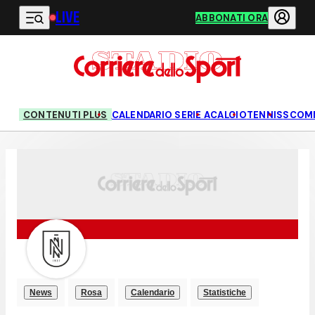
LIVE
Vai al contenuto principale
ABBONATI ORA
CONTENUTI PLUS
CALENDARIO SERIE A
CALCIO
TENNIS
SCOM
News
Rosa
Calendario
Statistiche