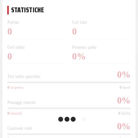
STATISTICHE
Partite
Gol fatti
0
0
Gol subiti
Possesso palla
0
0%
0
%
Tiri nello specchio
0
in porta
0
fuori
0
%
Passaggi riusciti
0
riusciti
0
falliti
0
%
Contrasti vinti