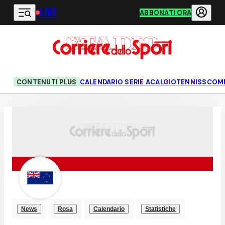
LIVE
Vai al contenuto principale
ABBONATI ORA
CONTENUTI PLUS
CALENDARIO SERIE A
CALCIO
TENNIS
SCOM
News
Rosa
Calendario
Statistiche